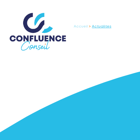
QUI SOMMES-NOUS
N
accueil
>
actualites